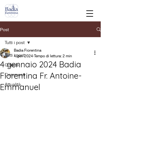
Post
Tutti i post
Badia Fiorentina
Tutti i post
4 gen 2024
Tempo di lettura: 2 min
4 gennaio 2024 Badia
Omelie
Fiorentina Fr. Antoine-
Commenti
Attualità
Emmanuel