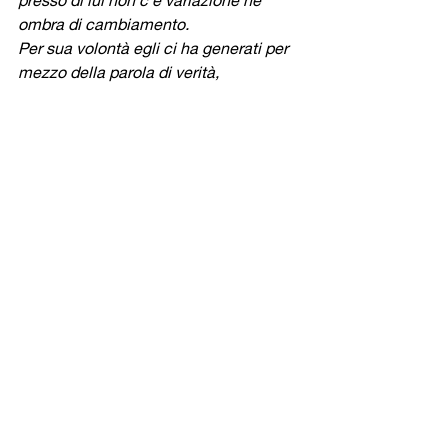
ombra di cambiamento.
Per sua volontà egli ci ha generati per 
mezzo della parola di verità,
per essere una primizia delle sue 
creature".
 (Gc 1,17-18)
Allora, chiediamo
 “la sapienza che 
viene dall'alto”
che 
“anzitutto è pura, poi pacifica, 
mite, arrendevole,
piena di misericordia e di buoni frutti, 
imparziale e sincera.”
 (Gc 3,17)