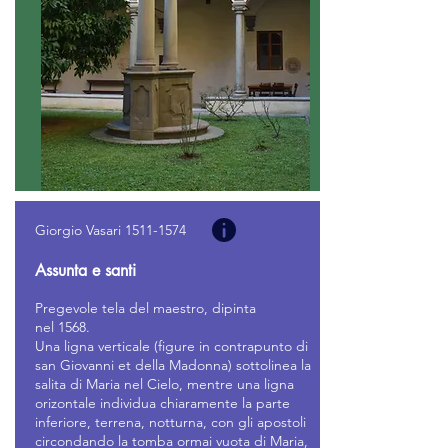
Giorgio Vasari
1511-1574
Assunta e santi
Pregevole tela del maestro, dipinta
nel
1568.
Una ligna verticale (figure in contrapunto di
san Giovanni et della Madonna) sottolinea la
salita di Maria nel Cielo, mentre una ligna
orizontale individua chiaramente la parte
inferiore, terrena, notturna, con gli apostoli
circondando la tomba ormai vuota di Maria,