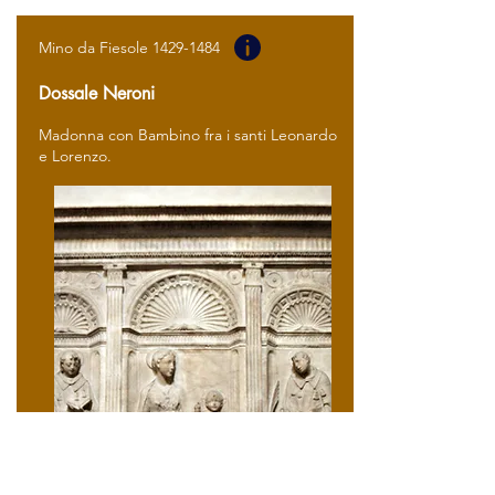
Mino da Fiesole
1429-1484
Dossale Neroni
Madonna con Bambino fra i santi Leonardo
e Lorenzo.