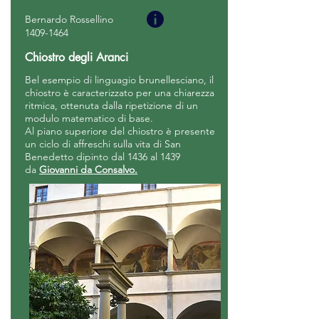
Bernardo Rossellino
1409-1464
Chiostro degli Aranci
Bel esempio di linguagio brunellesciano, il
chiostro è caracterizzato per una chiarezza
ritmica, ottenuta dalla ripetizione di un
modulo matematico di base.
Al piano superiore del chiostro è presente
un ciclo di affreschi sulla vita di
San
Benedetto
dipinto dal
1436
al 1439
da
Giovanni da Consalvo.