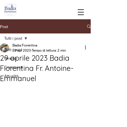
Post
Tutti i post
Badia Fiorentina
Tutti i post
29 apr 2023
Tempo di lettura: 2 min
29 aprile 2023 Badia
Omelie
Fiorentina Fr. Antoine-
Commenti
Attualità
Emmanuel