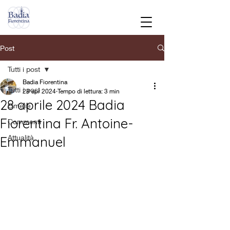
Post
Tutti i post
Badia Fiorentina
Tutti i post
28 apr 2024
Tempo di lettura: 3 min
28 aprile 2024 Badia
Omelie
Fiorentina Fr. Antoine-
Commenti
Attualità
Emmanuel