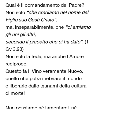
Qual è il comandamento del Padre?
Non solo 
“che crediamo nel nome del 
Figlio suo Gesù Cristo”,
ma, inseparabilmente, che 
“ci amiamo 
gli uni gli altri,
secondo il precetto che ci ha dato”
. (1 
Gv 3,23)
Non solo la fede, ma anche l’Amore 
reciproco.
Questo fa il Vino veramente Nuovo,
quello che potrà inebriare il mondo
e liberarlo dallo tsunami della cultura 
di morte!
Non possiamo né lamentarci, né 
maledire, né giudicare i nostri 
contemporanei…
Perché la medicina del mondo 
l’abbiamo noi!