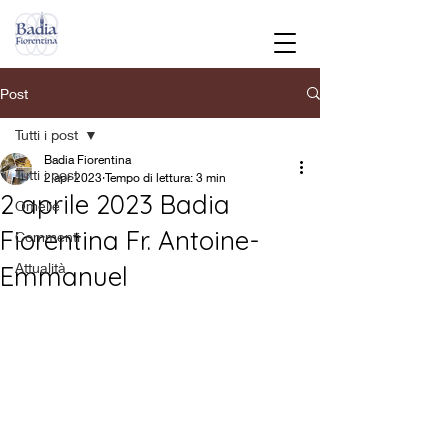
Post
Tutti i post
Badia Fiorentina
Tutti i post
2 apr 2023
Tempo di lettura: 3 min
2 aprile 2023 Badia
Omelie
Fiorentina Fr. Antoine-
Commenti
Attualità
Emmanuel