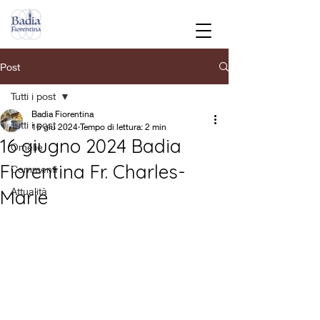
Post
Tutti i post
Badia Fiorentina
Tutti i post
16 giu 2024
Tempo di lettura: 2 min
16 giugno 2024 Badia
Omelie
Fiorentina Fr. Charles-
Commenti
Attualità
Marie