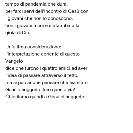
tempo di pandemia che dura,
per farci servi dell’incontro di Gesù con 
i giovani che non lo conoscono,
con i giovani a cui è stata rubata la 
gioia di Dio.
Un’ultima considerazione: 
l’interpretazione corrente di questo 
Vangelo 
dice che furono i quattro amici ad aver 
l’idea di passare attraverso il tetto,
ma si può anche pensare che sia stato 
Gesù a suggerire loro questa via!
Chiediamo quindi a Gesù di suggerirci 
delle vie nuove.
Lo farà magari nel cuore dell'uno o 
dell'altro tra noi,
ma con più probabilità lo farà 
illuminando chi cercherà insieme ad 