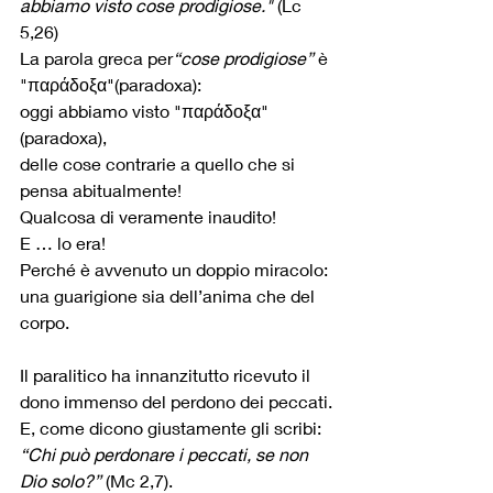
abbiamo visto cose prodigiose." 
(Lc 
5,26)
La parola greca per
“cose prodigiose”
 è 
"παράδοξα"(paradoxa): 
oggi abbiamo visto "παράδοξα"
(paradoxa),
delle cose contrarie a quello che si 
pensa abitualmente!
Qualcosa di veramente inaudito!
E … lo era!
Perché è avvenuto un doppio miracolo:
una guarigione sia dell’anima che del 
corpo.
Il paralitico ha innanzitutto ricevuto il 
dono immenso del perdono dei peccati.
E, come dicono giustamente gli scribi:
“Chi può perdonare i peccati, se non 
Dio solo?”
 (Mc 2,7).