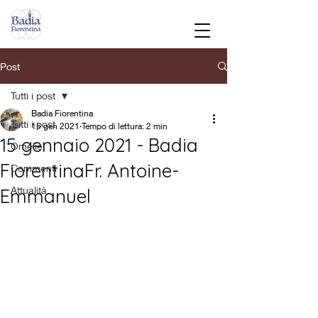
Post
Tutti i post
Badia Fiorentina
Tutti i post
15 gen 2021
Tempo di lettura: 2 min
15 gennaio 2021 - Badia
Omelie
FiorentinaFr. Antoine-
Commenti
Attualità
Emmanuel