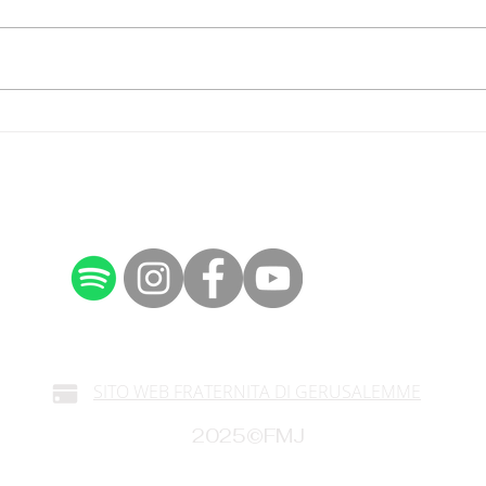
Religioni per la pace
Conv
SITO WEB FRATERNITA DI GERUSALEMME
2025©FMJ