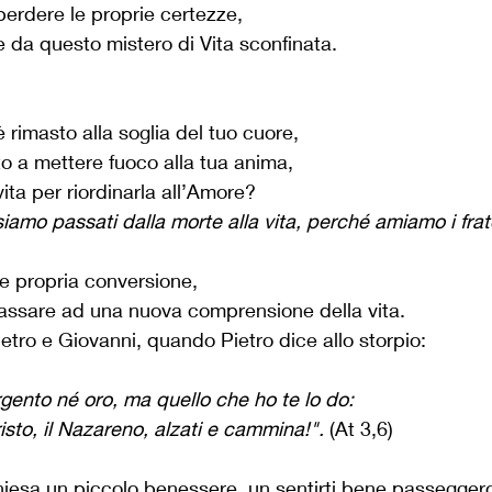
erdere le proprie certezze, 
re da questo mistero di Vita sconfinata.
 rimasto alla soglia del tuo cuore,
o a mettere fuoco alla tua anima,
vita per riordinarla all’Amore?
amo passati dalla morte alla vita, perché amiamo i frate
 e propria conversione, 
assare ad una nuova comprensione della vita.
etro e Giovanni, quando Pietro dice allo storpio:
ento né oro, ma quello che ho te lo do: 
sto, il Nazareno, alzati e cammina!". 
(At 3,6)
Chiesa un piccolo benessere, un sentirti bene passeggero