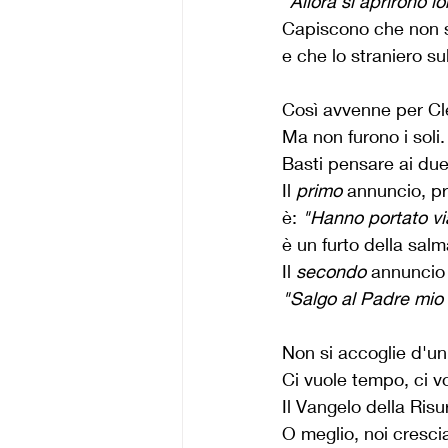
“Allora si aprirono l
Capiscono che non 
e che lo straniero sul
Così avvenne per Cl
Ma non furono i soli.
Basti pensare ai du
Il 
primo
 annuncio, pr
è: 
"Hanno portato via
è un furto della salm
Il 
secondo
 annuncio 
"Salgo al Padre mio 
Non si accoglie d'un 
Ci vuole tempo, ci v
Il Vangelo della Risu
O meglio, noi cresci