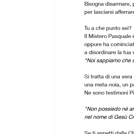
Bisogna disarmare, p
per lasciarsi afferra
Tu a che punto sei?
Il Mistero Pasquale è
oppure ha cominciat
a disordinare la tua 
“Noi sappiamo che si
Si tratta di una vera
una meta-noia, un p
Ne sono testimoni Pi
"Non possiedo né arg
nel nome di Gesù Cri
Se ti aspetti dalla 