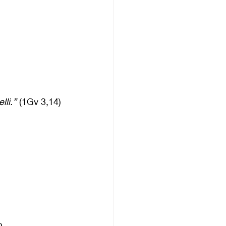
lli.”
 (1Gv 3,14)
, 