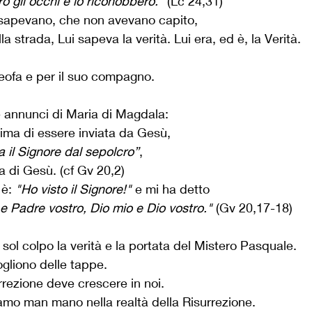
oro gli occhi e lo riconobbero.”
 (Lc 24,31)
sapevano, che non avevano capito,
la strada, Lui sapeva la verità. Lui era, ed è, la Verità.
eofa e per il suo compagno. 
e annunci di Maria di Magdala:
ima di essere inviata da Gesù, 
 il Signore dal sepolcro”
, 
a di Gesù. (cf Gv 20,2)
è: 
"Ho visto il Signore!"
 e mi ha detto 
e Padre vostro, Dio mio e Dio vostro."
 (Gv 20,17-18)
sol colpo la verità e la portata del Mistero Pasquale.
ogliono delle tappe.
rrezione deve crescere in noi.
amo man mano nella realtà della Risurrezione.