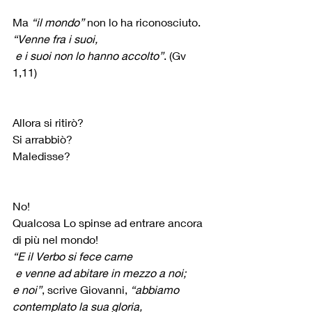
Ma 
“il mondo”
 non lo ha riconosciuto.
“Venne fra i suoi,
 e i suoi non lo hanno accolto”
. (Gv 
1,11)
Allora si ritirò?
Si arrabbiò?
Maledisse?
No!
Qualcosa Lo spinse ad entrare ancora 
di più nel mondo!
“E il Verbo si fece carne
 e venne ad abitare in mezzo a noi;
e noi”
, scrive Giovanni, 
“abbiamo 
contemplato la sua gloria,