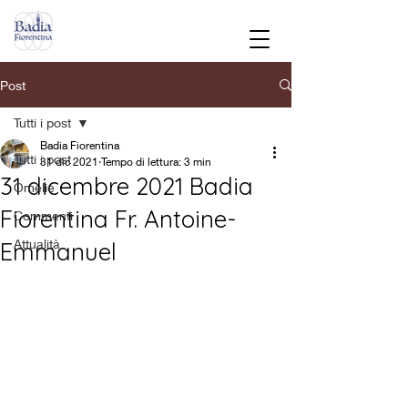
Post
Tutti i post
Badia Fiorentina
Tutti i post
31 dic 2021
Tempo di lettura: 3 min
31 dicembre 2021 Badia
Omelie
Fiorentina Fr. Antoine-
Commenti
Attualità
Emmanuel