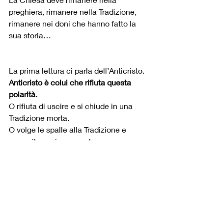
preghiera, rimanere nella Tradizione, 
rimanere nei doni che hanno fatto la 
sua storia…
La prima lettura ci parla dell’Anticristo.
Anticristo è colui che rifiuta questa 
polarità.
O rifiuta di uscire e si chiude in una 
Tradizione morta.
O volge le spalle alla Tradizione e 
sposa il pensiero mondano.
“Sono usciti da noi, ma non erano dei 
nostri”
 , scrive Giovanni. (1Gv 2,19)
L’Anticristo non viene dal di fuori della 
Chiesa.