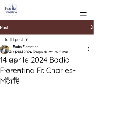
Post
Tutti i post
Badia Fiorentina
Tutti i post
14 apr 2024
Tempo di lettura: 2 min
14 aprile 2024 Badia
Omelie
Fiorentina Fr. Charles-
Commenti
Attualità
Marie