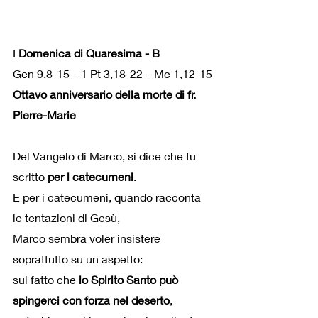
I
 Domenica di Quaresima - B 
Gen 9,8-15 – 1 Pt 3,18-22 – Mc 1,12-15
Ottavo anniversario della morte di fr. 
Pierre-Marie
Del Vangelo di Marco, si dice che fu 
scritto 
per i catecumeni
.
E per i catecumeni, quando racconta 
le tentazioni di Gesù,
Marco sembra voler insistere 
soprattutto su un aspetto:
sul fatto che 
lo Spirito Santo può 
spingerci con forza nel deserto
,