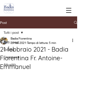
Post
Tutti i post
Badia Fiorentina
Tutti i post
21 feb 2021
Tempo di lettura: 5 min
21 febbraio 2021 - Badia
Omelie
Fiorentina Fr. Antoine-
Commenti
Attualità
Emmanuel