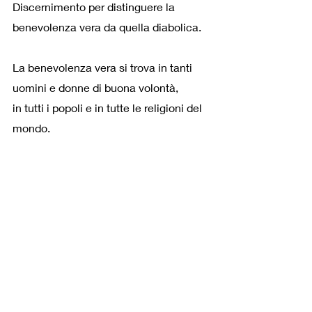
Discernimento per distinguere la 
benevolenza vera da quella diabolica.
La benevolenza vera si trova in tanti 
uomini e donne di buona volontà,
in tutti i popoli e in tutte le religioni del 
mondo.
La benevolenza vera è umile, è casta.
Dà la propria vita per l’altro,
riconosce il valore di ogni vita umana, 
a partire dalla vita più fragile, più 
vulnerabile.
Non pretende di essere Dio per l’altro…
Ricordatevi:
“Ho avuto fame e mi avete dato da 