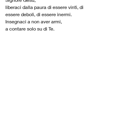
liberaci dalla paura di essere vinti, di 
essere deboli, di essere inermi.
Insegnaci a non aver armi,
a contare solo su di Te.
E quando cadiamo, quando la paura ci 
fa prendere le armi,
quando ti rinneghiamo,
il tuo sguardo ci salvi da noi stessi,
ci liberi dall’influenza di Satana che ci 
attira nell’orgoglio e nella violenza.
Gesù, mite ed umile di cuore, non 
saremo i tuoi salvatori,
ma viviamo e vivremo eternamente da 
salvati.