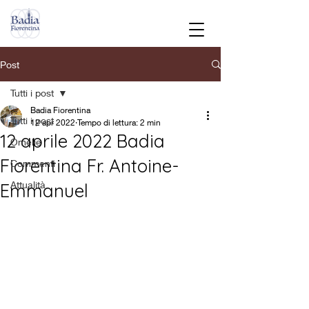
Post
Tutti i post
Badia Fiorentina
Tutti i post
12 apr 2022
Tempo di lettura: 2 min
12 aprile 2022 Badia
Omelie
Fiorentina Fr. Antoine-
Commenti
Attualità
Emmanuel