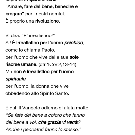
“A
mare, fare del bene, benedire e 
pregare
” per i nostri nemici.
È proprio una 
rivoluzione
.
Si dirà: “E' irrealistico!”
Si! 
È irrealistico per l’uomo
 psichico
, 
come lo chiama Paolo, 
per l’uomo che vive delle sue 
sole 
risorse umane
. (cfr 1Cor 2,13-14)
Ma 
non è irrealistico per l’uomo 
spirituale
,
per l’uomo, la donna che vive 
obbedendo allo Spirito Santo.
E qui, il Vangelo odierno ci aiuta molto.
“Se fate del bene a coloro che fanno 
del bene a voi, 
che grazia vi verrà
?
Anche i peccatori fanno lo stesso.” 