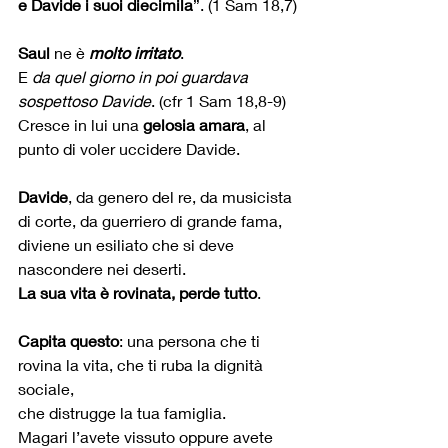
e Davide i suoi diecimila
”. (1 Sam 18,7)
Saul
 ne è 
molto irritato
. 
E 
da quel giorno in poi guardava 
sospettoso Davide
. (cfr 1 Sam 18,8-9)
Cresce in lui una 
gelosia amara
, al 
punto di voler uccidere Davide.
Davide
, da genero del re, da musicista 
di corte, da guerriero di grande fama, 
diviene un esiliato che si deve 
nascondere nei deserti.
La sua vita è rovinata, perde tutto
.
Capita questo
: una persona che ti 
rovina la vita, che ti ruba la dignità 
sociale, 
che distrugge la tua famiglia.
Magari l’avete vissuto oppure avete 