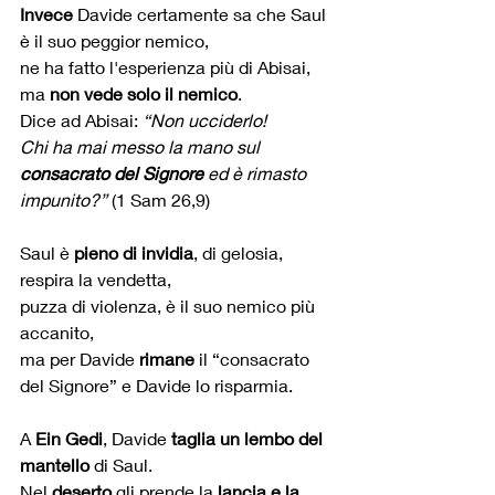
Invece
 Davide certamente sa che Saul 
è il suo peggior nemico,
ne ha fatto l'esperienza più di Abisai,
ma 
non vede solo il nemico
.
Dice ad Abisai: 
“Non ucciderlo! 
Chi ha mai messo la mano sul 
consacrato del Signore
 ed è rimasto 
impunito?”
 (1 Sam 26,9)
Saul è 
pieno di invidia
, di gelosia, 
respira la vendetta,
puzza di violenza, è il suo nemico più 
accanito, 
ma per Davide 
rimane
 il “consacrato 
del Signore” e Davide lo risparmia.
A 
Ein Gedi
, Davide 
taglia un lembo del 
mantello
 di Saul.
Nel 
deserto
 gli prende la 
lancia e la 