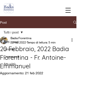
Post
Tutti i post
Badia Fiorentina
Tutti i post
20 feb 2022
Tempo di lettura: 5 min
20 Febbraio, 2022 Badia
Omelie
Fiorentina - Fr. Antoine-
Commenti
Attualità
Emmanuel
Aggiornamento:
21 feb 2022