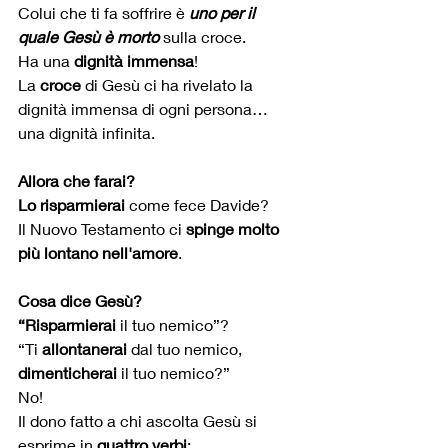
Colui che ti fa soffrire è 
uno per il 
quale Gesù è morto
 sulla croce.
Ha una 
dignità immensa
!
La 
croce
 di Gesù ci ha rivelato la 
dignità immensa di ogni persona… 
una dignità infinita.
Allora che farai?
Lo risparmierai
 come fece Davide?
Il Nuovo Testamento ci 
spinge molto 
più lontano nell'amore
.
Cosa dice Gesù?
“Risparmierai
 il tuo nemico”? 
“Ti 
allontanerai
 dal tuo nemico, 
dimenticherai
 il tuo nemico?”
No!
Il dono fatto a chi ascolta Gesù si 
esprime in 
quattro verbi
: