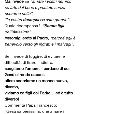
Ma invece
 se 
“amate i vostri nemici, 
se fate del bene e prestate senza 
sperarne nulla”
, 
“la vostra 
ricompensa
 sarà grande”
.
Quale ricompensa?  
“
Sarete figli
dell'Altissimo”
Assomiglierete al Padre
, 
“perché egli è 
benevolo verso gli ingrati e i malvagi”
. 
Se, invece di fuggire, di evitare le 
difficoltà, di tirarci indietro,
scegliamo l’amore, il perdono di cui 
Gesù ci rende capaci,
allora scopriamo un mondo nuovo, 
diverso,
viviamo da figli del Padre… ed è tutto 
diverso!
Commenta Papa Francesco:
“Gesù sa benissimo che amare i 