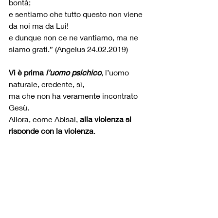
bontà; 
e sentiamo che tutto questo non viene 
da noi ma da Lui!
e dunque non ce ne vantiamo, ma ne 
siamo grati.” (Angelus 24.02.2019) 
Vi è prima 
l’uomo psichico
, l’uomo 
naturale, credente, sì, 
ma che non ha veramente incontrato 
Gesù.
Allora, come Abisai, 
alla violenza si 
risponde con la violenza
.
E questo suscita le guerre…
Vi è prima 
l’uomo psichico
, ma 
dopo 
viene 
l’uomo spirituale
,
ed è un 
crescere
 nella vita dello Spirito 
Santo.
Si 
comincia essendo come Davide
 che 
risparmia
 il nemico.