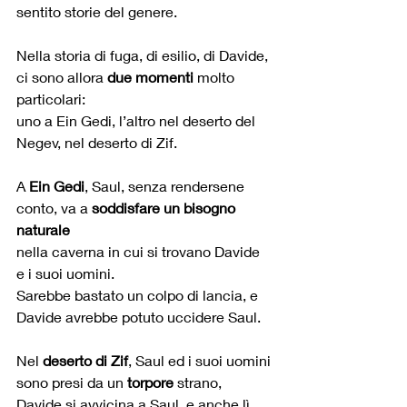
sentito storie del genere.
Nella storia di fuga, di esilio, di Davide, 
ci sono allora 
due momenti
 molto 
particolari:
uno a Ein Gedi, l’altro nel deserto del 
Negev, nel deserto di Zif.
A 
Ein Gedi
, Saul, senza rendersene 
conto, va a 
soddisfare un bisogno 
naturale
nella caverna in cui si trovano Davide 
e i suoi uomini.
Sarebbe bastato un colpo di lancia, e 
Davide avrebbe potuto uccidere Saul.
Nel 
deserto di Zif
, Saul ed i suoi uomini 
sono presi da un 
torpore
 strano, 
Davide si avvicina a Saul, e anche lì 