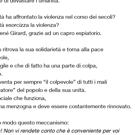
 di devastare l'umanità.
à ha affrontato la violenza nel corso dei secoli?
à esorcizza la violenza?
René Girard, grazie ad un capro espiatorio.
ritrova la sua solidarietà e torna alla pace
ole,
agile e che di fatto ha una parte di colpa,
e.
nta per sempre “il colpevole” di tutti i mali
vatore” del popolo e della sua unità.
iale che funziona,
na menzogna e deve essere costantemente rinnovato.
uo modo questo meccanismo:
a! Non vi rendete conto che è conveniente per voi 