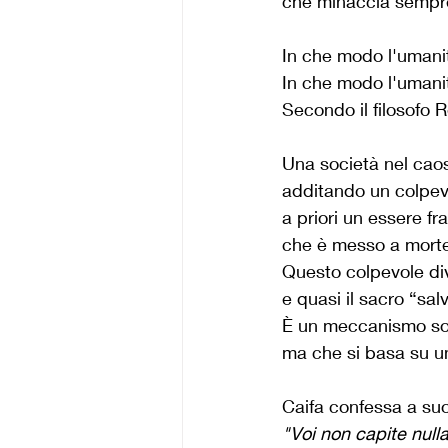
che minaccia sempre
In che modo l'umanit
In che modo l'umanit
Secondo il filosofo 
Una società nel caos 
additando un colpev
a priori un essere fr
che è messo a mort
Questo colpevole dive
e quasi il sacro “sal
È un meccanismo soc
ma che si basa su u
Caifa confessa a s
"Voi non capite null