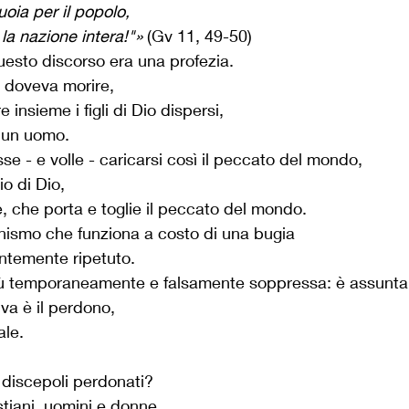
ia per il popolo, 
la nazione intera!"»
 (Gv 11, 49-50)
esto discorso era una profezia.
 doveva morire,
e insieme i figli di Dio dispersi,
i un uomo.
se - e volle - caricarsi così il peccato del mondo,
io di Dio,
e, che porta e toglie il peccato del mondo.
ismo che funziona a costo di una bugia
ntemente ripetuto.
iù temporaneamente e falsamente soppressa: è assunta
iva è il perdono, 
ale.
i discepoli perdonati?
stiani, uomini e donne,