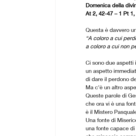
Domenica della divi
At 2, 42-47 – 1 Pt 1
Questa è davvero un
“A coloro a cui perd
a coloro a cui non p
Ci sono due aspetti 
un aspetto immediat
di dare il perdono d
Ma c'è un altro asp
Queste parole di Ges
che ora vi è una fon
è il Mistero Pasqual
Una fonte di Miseric
una fonte capace di 