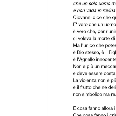
che un solo uomo muo
e non vada in rovina 
Giovanni dice che qu
E' vero che un uomo
è vero che, per riunir
ci voleva la morte d
Ma l'unico che potes
è Dio stesso, è il Figl
è l'Agnello innocent
Non è più un meccan
e deve essere costa
La violenza non è p
e il frutto che ne der
non simbolico ma re
E cosa fanno allora 
Che cosa fanno i cri