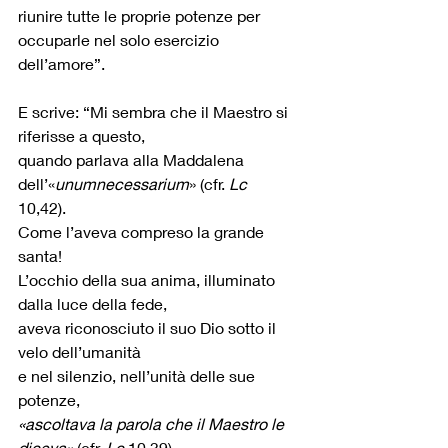
riunire tutte le proprie potenze per 
occuparle nel solo esercizio 
dell’amore”.
E scrive: “Mi sembra che il Maestro si 
riferisse a questo, 
quando parlava alla Maddalena 
dell’«
unumnecessarium
» (cfr. 
Lc
10,42). 
Come l’aveva compreso la grande 
santa! 
L’occhio della sua anima, illuminato 
dalla luce della fede, 
aveva riconosciuto il suo Dio sotto il 
velo dell’umanità 
e nel silenzio, nell’unità delle sue 
potenze, 
«ascoltava la parola che il Maestro le 
diceva»
 (cfr. 
Lc
 10,39). 