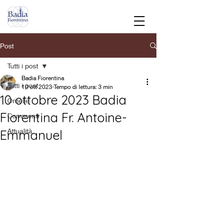
Post
Tutti i post
Badia Fiorentina
Tutti i post
10 ott 2023
Tempo di lettura: 3 min
10 ottobre 2023 Badia
Omelie
Fiorentina Fr. Antoine-
Commenti
Attualità
Emmanuel