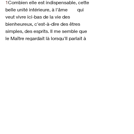
1
Combien elle est indispensable, cette 
belle unité intérieure, à l'âme 	qui 
veut vivre ici-bas de la vie des 
bienheureux, c'est-à-dire des êtres 
simples, des esprits. Il me semble que 
le Maître regardait là lorsqu'Il parlait à 
Madeleine de l'« Unum necessarium ». 
Comme la grande sainte l'avait 
compris! "L'œil de son âme 	
éclairée par la lumière de foi" avait 
reconnu son Dieu sous 	le voile de 
l'humanité; et dans le silence, dans 
l'unité de ses 	puissances, « elle 
écoutait la parole qu'Il lui disait ». Elle 
pouvait chanter : « Mon âme est 
toujours entre mes mains », et encore 
ce petit mot : « Nescivi ». Oui, elle ne 
savait plus rien sinon
 Lui 
! On pouvait 
faire du bruit, s'agiter autour d'elle : « 