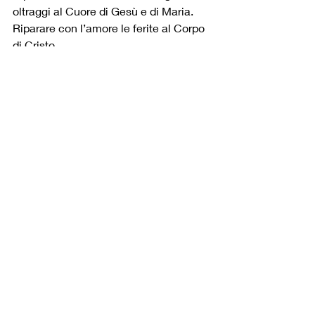
oltraggi al Cuore di Gesù e di Maria.
Riparare con l’amore le ferite al Corpo 
di Cristo,
in particolare nei più piccoli, nelle 
vittime di abusi.
Riparare.
E ringraziare.
*
Nel secondo giorno del pellegrinaggio,
accanto ad un ponte, in mezzo ad una 
natura bellissima,
c’era un giovane di nome Jesus che 
vendeva dei piccoli oggetti di legno.
Abbiamo scambiato qualche parola.
Abbiamo parlato di gratitudine.
E lui ci ha detto: “Il grazie più bello non 