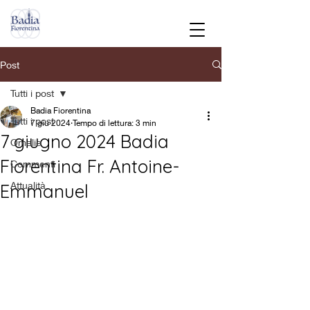
Post
Tutti i post
Badia Fiorentina
Tutti i post
7 giu 2024
Tempo di lettura: 3 min
7 giugno 2024 Badia
Omelie
Fiorentina Fr. Antoine-
Commenti
Attualità
Emmanuel