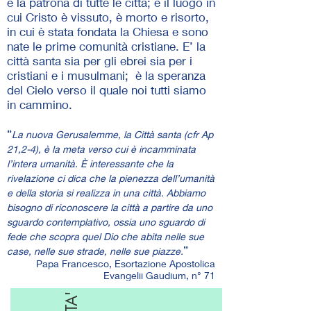
è la patrona di tutte le città; è il luogo in
cui Cristo è vissuto, è morto e risorto,
in cui è stata fondata la Chiesa e sono
nate le prime comunità cristiane. E’ la
città santa sia per gli ebrei sia per i
cristiani e i musulmani; è la speranza
del Cielo verso il quale noi tutti siamo
in cammino.
“
La nuova Gerusalemme, la Città santa (cfr Ap
21,2-4), è la meta verso cui è incamminata
l’intera umanità. È interessante che la
rivelazione ci dica che la pienezza dell’umanità
e della storia si realizza in una città. Abbiamo
bisogno di ri­conoscere la città a partire da uno
sguardo con­templativo, ossia uno sguardo di
fede che scopra quel Dio che abita nelle sue
”
case, nelle sue strade, nelle sue piazze.
Papa Francesco, Esortazione Apostolica
Evangelii Gaudium, n° 71