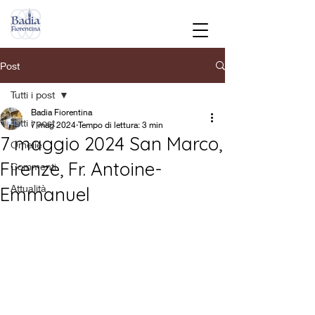
Post
Tutti i post
Badia Fiorentina
Tutti i post
7 mag 2024
Tempo di lettura: 3 min
7 maggio 2024 San Marco,
Omelie
Firenze, Fr. Antoine-
Commenti
Attualità
Emmanuel