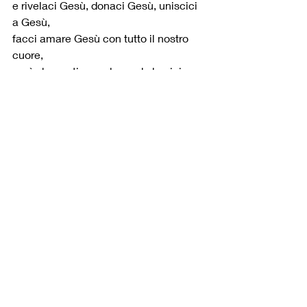
e rivelaci Gesù, donaci Gesù, uniscici 
a Gesù,
facci amare Gesù con tutto il nostro 
cuore,
così che portiamo al mondo la gioia 
della Sua salvezza!
Sant’Antonino, tu che chiamavi lo 
Spirito Santo:
“Ottimo consolatore, padre dei poveri, 
datore dei grandi doni,
illuminatore dei ciechi, verificatore di 
tutti”,
prega per noi!